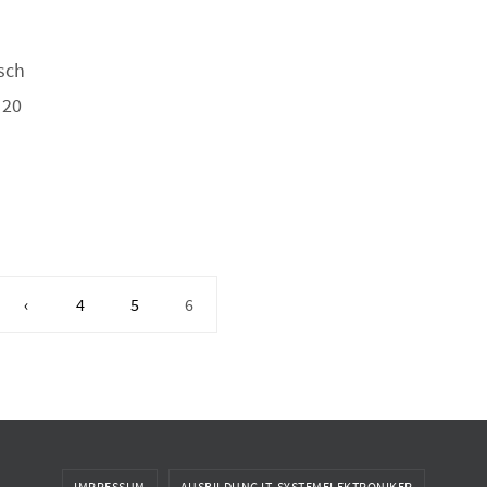
sch
 20
‹
4
5
6
IMPRESSUM
AUSBILDUNG IT-SYSTEMELEKTRONIKER