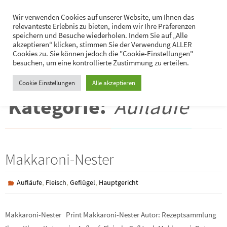
Zum
Hans-Jürgen Lukaschik
Wir verwenden Cookies auf unserer Website, um Ihnen das
Inhalt
relevanteste Erlebnis zu bieten, indem wir Ihre Präferenzen
Persönliches
springen
speichern und Besuche wiederholen. Indem Sie auf „Alle
akzeptieren“ klicken, stimmen Sie der Verwendung ALLER
Cookies zu. Sie können jedoch die "Cookie-Einstellungen"
besuchen, um eine kontrollierte Zustimmung zu erteilen.
Cookie Einstellungen
Alle akzeptieren
Kategorie:
Aufläufe
Makkaroni-Nester
,
,
,
Aufläufe
Fleisch
Geflügel
Hauptgericht
Makkaroni-Nester Print Makkaroni-Nester Autor: Rezeptsammlung