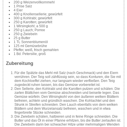
200 g Weizenvollkornmehl
1 Prise Salz
4 Eier
400 g Knollensellerie; gewürfelt
300 g Kohlrabi; gewürfelt
250 g Karotten; gewürfelt
1 Wirsingkohl; a 500 g
250 g Lauch; Porree
250 g Zwiebeln
25 g Butter
1 TL Sonnenblumenöl
125 ml Gemüsebrühe
Pfeffer, weiß, frisch gemahlen
1 Bd. Petersilie, groß
Zubereitung
Für die Spätzle das Mehl mit Salz (nach Geschmack) und den Eiern
verrühren. Der Teig soll zähflüssig sein, so dass Konturen, die Sie mit
dem Kochloeffel ziehen, nur langsam wieder verfließen. Den Teig
zugedeckt ruhen lassen, bis das Gemüse vorbereitet ist.
Den Sellerie, den Kohlrabi und die Karotten putzen und schälen. Die
zarten Blättchen vom Gemüse abschneiden und beiseite legen. Das
Gemüse würfeln. Den Wirsingkohl von den äußeren welken Blättern
befreien, achteln und gründlich waschen. Die Kohlachtel und den
Strunk in Streifen schneiden. Den Lauch ebenfalls von dem welken
Blättern und dem Wurzelansatz befreien, waschen und in etwa
fingerbreite Stücke schneiden.
Die Zwiebeln schälen, halbieren und in feine Ringe schneiden. Die
Butter und das Öl in einer Pfanne erhitzen, bis die Butter zerlaufen ist.
Die Zwiebeln darin bei schwacher Hitze unter mehrmaligen Wenden