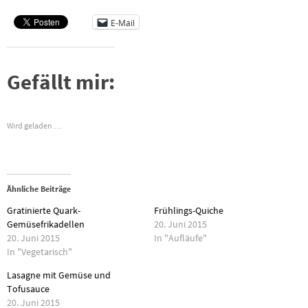
E-Mail
Gefällt mir:
Wird geladen …
Ähnliche Beiträge
Gratinierte Quark-
Frühlings-Quiche
Gemüsefrikadellen
20. Juni 2015
20. Juni 2015
In "Aufläufe"
In "Vegetarisch"
Lasagne mit Gemüse und
Tofusauce
20. Juni 2015