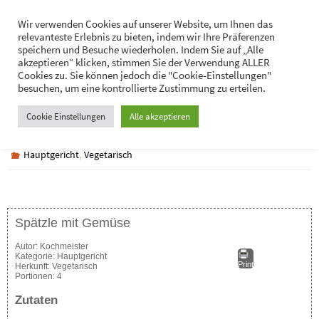
Zum
Hans-Jürgen Lukaschik
Wir verwenden Cookies auf unserer Website, um Ihnen das
Inhalt
relevanteste Erlebnis zu bieten, indem wir Ihre Präferenzen
Persönliches
springen
speichern und Besuche wiederholen. Indem Sie auf „Alle
akzeptieren“ klicken, stimmen Sie der Verwendung ALLER
Cookies zu. Sie können jedoch die "Cookie-Einstellungen"
besuchen, um eine kontrollierte Zustimmung zu erteilen.
Spätzle mit Gemüse
Cookie Einstellungen
Alle akzeptieren
,
Hauptgericht
Vegetarisch
Spätzle mit Gemüse
Autor:
Kochmeister
Kategorie:
Hauptgericht
Print
Herkunft:
Vegetarisch
Portionen:
4
Zutaten