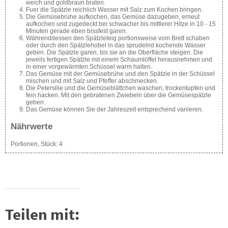
weich und goldbraun braten.
Fuer die Spätzle reichlich Wasser mit Salz zum Kochen bringen.
Die Gemüsebrühe aufkochen, das Gemüse dazugeben, erneut
aufkochen und zugedeckt bei schwacher bis mittlerer Hitze in 10 - 15
Minuten gerade eben bissfest garen.
Währenddessen den Spätzleteig portionsweise vom Brett schaben
oder durch den Spätzlehobel in das sprudelnd kochende Wasser
geben. Die Spätzle garen, bis sie an die Oberfläche steigen. Die
jeweils fertigen Spätzle mit einem Schaumlöffel herausnehmen und
in einer vorgewärmten Schüssel warm halten.
Das Gemüse mit der Gemüsebrühe und den Spätzle in der Schüssel
mischen und mit Salz und Pfeffer abschmecken.
Die Petersilie und die Gemüseblättchen waschen, trockentupfen und
fein hacken. Mit den gebratenen Zwiebeln über die Gemüsespätzle
geben.
Das Gemüse können Sie der Jahreszeit entsprechend variieren.
Nährwerte
Portionen, Stück:
4
Teilen mit: