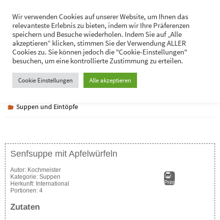
Zum
Hans-Jürgen Lukaschik
Wir verwenden Cookies auf unserer Website, um Ihnen das
Inhalt
relevanteste Erlebnis zu bieten, indem wir Ihre Präferenzen
Persönliches
springen
speichern und Besuche wiederholen. Indem Sie auf „Alle
akzeptieren“ klicken, stimmen Sie der Verwendung ALLER
Cookies zu. Sie können jedoch die "Cookie-Einstellungen"
besuchen, um eine kontrollierte Zustimmung zu erteilen.
Senfsuppe mit Apfelwürfeln
Cookie Einstellungen
Alle akzeptieren
Suppen und Eintöpfe
Senfsuppe mit Apfelwürfeln
Autor:
Kochmeister
Kategorie:
Suppen
Print
Herkunft:
International
Portionen:
4
Zutaten