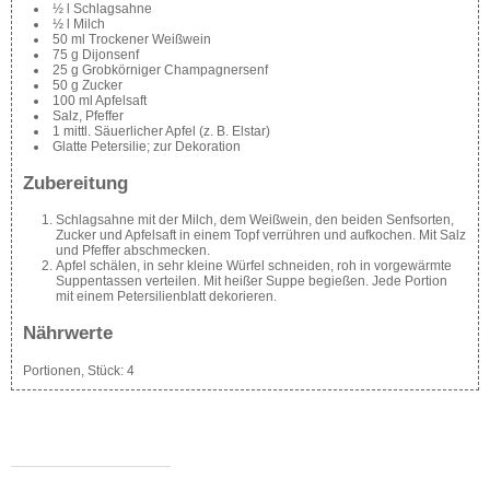
½ l Schlagsahne
½ l Milch
50 ml Trockener Weißwein
75 g Dijonsenf
25 g Grobkörniger Champagnersenf
50 g Zucker
100 ml Apfelsaft
Salz, Pfeffer
1 mittl. Säuerlicher Apfel (z. B. Elstar)
Glatte Petersilie; zur Dekoration
Zubereitung
Schlagsahne mit der Milch, dem Weißwein, den beiden Senfsorten,
Zucker und Apfelsaft in einem Topf verrühren und aufkochen. Mit Salz
und Pfeffer abschmecken.
Apfel schälen, in sehr kleine Würfel schneiden, roh in vorgewärmte
Suppentassen verteilen. Mit heißer Suppe begießen. Jede Portion
mit einem Petersilienblatt dekorieren.
Nährwerte
Portionen, Stück:
4