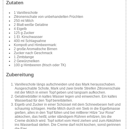
Zutaten
1 Vanilleschote
Zitronenschale von unbehandelten Früchten
250 ml Milch
2 Blatt weiße Gelatine
4 Eigelb
125 g Zucker
1 El. Kirschwasser
400 ml Schlagsahne
Kompott und Himbeermark:
2 große Aromatische Birnen
Zucker nach Geschmack
1 Zimtstange
2 Gewürznelken
100 g Himbeeren (frisch oder TK)
Zubereitung
Vanilleschote längs aufschneiden und das Mark herausschaben.
Ausgeschabte Schote, Mark und zwei breite Streifen Zitronenschale
mit der Milch in einen Topf geben und langsam aufkochen.
Gelatineblätter in kaltes Wasser legen und einweichen. Ein kaltes
Wasserbad für den Topf bereitstellen.
Eigelb und Zucker in einer Schüssel mit dem Schneebesen hell und
schaumig schlagen. Heiße Milch durch ein Sieb in die Eigelbmasse
gießen, alles in den Topf füllen und bei mittlerer Hitze "zur Rose"
abkochen, das heißt, unter ständigem Rühren erhitzen, bis die
Creme dicklich wird. Topf sofort vom Herd ziehen und zum Abkühlen
ins Wasserbad stellen. Die Creme darf nicht kochen, sonst gerinnen
die Eier.