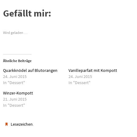
Gefällt mir:
Wird geladen …
Ähnliche Beiträge
Quarkknödel auf Blutorangen
Vanilleparfait mit Kompott
24. Juni 2015
24. Juni 2015
In "Dessert"
In "Dessert"
Winzer-Kompott
21. Juni 2015
In "Dessert"
.
Lesezeichen