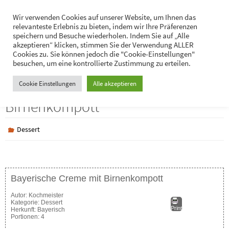
Zum
Hans-Jürgen Lukaschik
Wir verwenden Cookies auf unserer Website, um Ihnen das
Inhalt
relevanteste Erlebnis zu bieten, indem wir Ihre Präferenzen
Persönliches
springen
speichern und Besuche wiederholen. Indem Sie auf „Alle
akzeptieren“ klicken, stimmen Sie der Verwendung ALLER
Cookies zu. Sie können jedoch die "Cookie-Einstellungen"
besuchen, um eine kontrollierte Zustimmung zu erteilen.
Bayerische Creme mit
Cookie Einstellungen
Alle akzeptieren
Birnenkompott
Dessert
Bayerische Creme mit Birnenkompott
Autor:
Kochmeister
Kategorie:
Dessert
Print
Herkunft:
Bayerisch
Portionen:
4