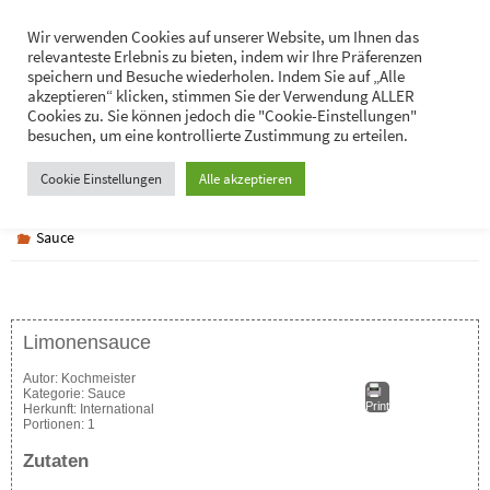
Zum
Hans-Jürgen Lukaschik
Wir verwenden Cookies auf unserer Website, um Ihnen das
Inhalt
relevanteste Erlebnis zu bieten, indem wir Ihre Präferenzen
Persönliches
springen
speichern und Besuche wiederholen. Indem Sie auf „Alle
akzeptieren“ klicken, stimmen Sie der Verwendung ALLER
Cookies zu. Sie können jedoch die "Cookie-Einstellungen"
besuchen, um eine kontrollierte Zustimmung zu erteilen.
Limonensauce
Cookie Einstellungen
Alle akzeptieren
Sauce
Limonensauce
Autor:
Kochmeister
Kategorie:
Sauce
Print
Herkunft:
International
Portionen:
1
Zutaten