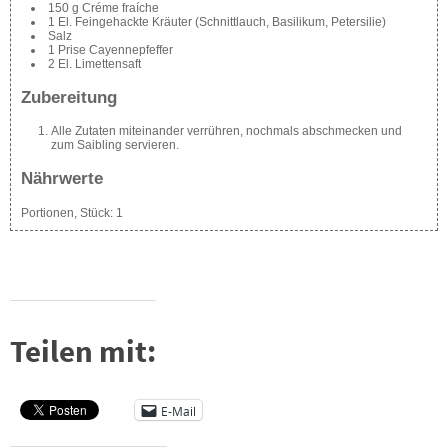
150 g Créme fraíche
1 El. Feingehackte Kräuter (Schnittlauch, Basilikum, Petersilie)
Salz
1 Prise Cayennepfeffer
2 El. Limettensaft
Zubereitung
Alle Zutaten miteinander verrühren, nochmals abschmecken und
zum Saibling servieren.
Nährwerte
Portionen, Stück:
1
Teilen mit:
E-Mail