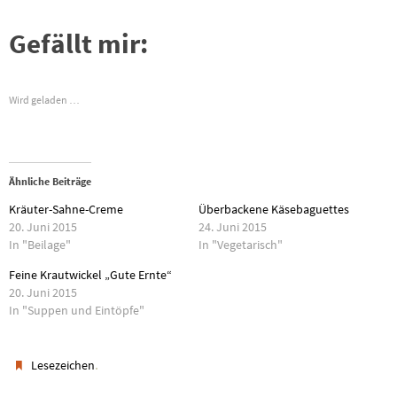
Gefällt mir:
Wird geladen …
Ähnliche Beiträge
Kräuter-Sahne-Creme
Überbackene Käsebaguettes
20. Juni 2015
24. Juni 2015
In "Beilage"
In "Vegetarisch"
Feine Krautwickel „Gute Ernte“
20. Juni 2015
In "Suppen und Eintöpfe"
.
Lesezeichen