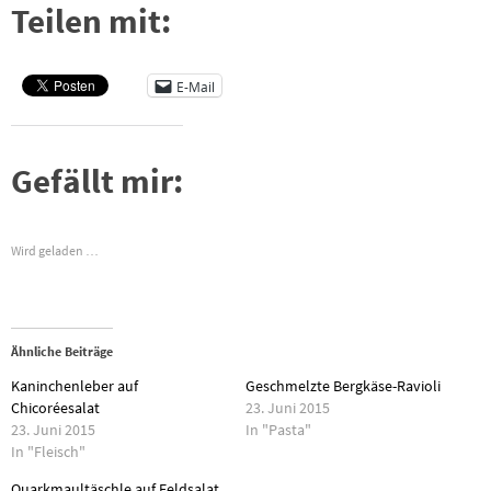
Teilen mit:
E-Mail
Gefällt mir:
Wird geladen …
Ähnliche Beiträge
Kaninchenleber auf
Geschmelzte Bergkäse-Ravioli
Chicoréesalat
23. Juni 2015
23. Juni 2015
In "Pasta"
In "Fleisch"
Quarkmaultäschle auf Feldsalat