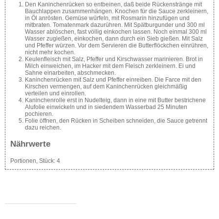
Den Kaninchenrücken so entbeinen, daß beide Rückenstränge mit
Bauchlappen zusammenhängen. Knochen für die Sauce zerkleinern,
in Öl anrösten. Gemüse würfeln, mit Rosmarin hinzufügen und
mitbraten. Tomatenmark dazurühren. Mit Spätburgunder und 300 ml
Wasser ablöschen, fast völlig einkochen lassen. Noch einmal 300 ml
Wasser zugießen, einkochen, dann durch ein Sieb gießen. Mit Salz
und Pfeffer würzen. Vor dem Servieren die Butterflöckchen einrühren,
nicht mehr kochen.
Keulenfleisch mit Salz, Pfeffer und Kirschwasser marinieren. Brot in
Milch einweichen, im Hacker mit dem Fleisch zerkleinern. Ei und
Sahne einarbeiten, abschmecken.
Kaninchenrücken mit Salz und Pfeffer einreiben. Die Farce mit den
Kirschen vermengen, auf dem Kaninchenrücken gleichmäßig
verteilen und einrollen.
Kaninchenrolle erst in Nudelteig, dann in eine mit Butter bestrichene
Alufolie einwickeln und in siedendem Wasserbad 25 Minuten
pochieren.
Folie öffnen, den Rücken in Scheiben schneiden, die Sauce getrennt
dazu reichen.
Nährwerte
Portionen, Stück:
4