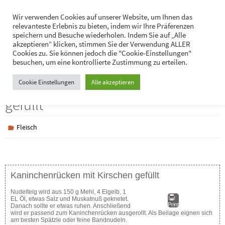
Zum
Hans-Jürgen Lukaschik
Wir verwenden Cookies auf unserer Website, um Ihnen das
Inhalt
relevanteste Erlebnis zu bieten, indem wir Ihre Präferenzen
Persönliches
springen
speichern und Besuche wiederholen. Indem Sie auf „Alle
akzeptieren“ klicken, stimmen Sie der Verwendung ALLER
Cookies zu. Sie können jedoch die "Cookie-Einstellungen"
besuchen, um eine kontrollierte Zustimmung zu erteilen.
Kaninchenrücken mit Kirschen
Cookie Einstellungen
Alle akzeptieren
gefüllt
Fleisch
Kaninchenrücken mit Kirschen gefüllt
Nudelteig wird aus 150 g Mehl, 4 Eigelb, 1
EL Öl, etwas Salz und Muskatnuß geknetet.
Print
Danach sollte er etwas ruhen. Anschließend
wird er passend zum Kaninchenrücken ausgerollt. Als Beilage eignen sich
am besten Spätzle oder feine Bandnudeln.