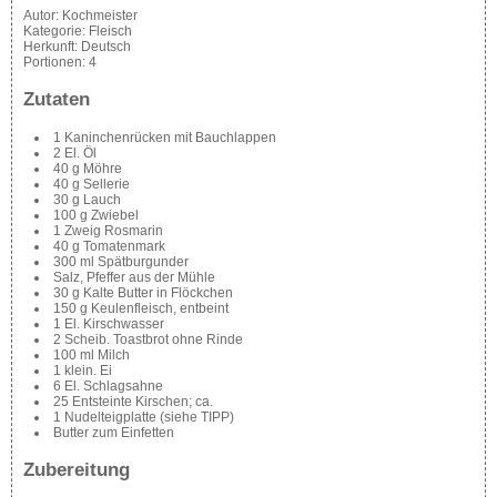
Autor:
Kochmeister
Kategorie:
Fleisch
Herkunft:
Deutsch
Portionen:
4
Zutaten
1 Kaninchenrücken mit Bauchlappen
2 El. Öl
40 g Möhre
40 g Sellerie
30 g Lauch
100 g Zwiebel
1 Zweig Rosmarin
40 g Tomatenmark
300 ml Spätburgunder
Salz, Pfeffer aus der Mühle
30 g Kalte Butter in Flöckchen
150 g Keulenfleisch, entbeint
1 El. Kirschwasser
2 Scheib. Toastbrot ohne Rinde
100 ml Milch
1 klein. Ei
6 El. Schlagsahne
25 Entsteinte Kirschen; ca.
1 Nudelteigplatte (siehe TIPP)
Butter zum Einfetten
Zubereitung