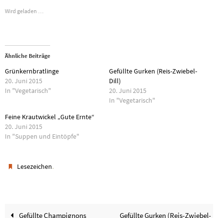
Wird geladen …
Ähnliche Beiträge
Grünkernbratlinge
Gefüllte Gurken (Reis-Zwiebel-
20. Juni 2015
Dill)
In "Vegetarisch"
20. Juni 2015
In "Vegetarisch"
Feine Krautwickel „Gute Ernte“
20. Juni 2015
In "Suppen und Eintöpfe"
.
Lesezeichen
Gefüllte Champignons
Gefüllte Gurken (Reis-Zwiebel-