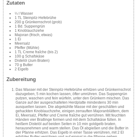
Zutaten
¼ l Wasser
1 TL Steinpilz-Hefebrühe
200 g Grünkernschrot (grob)
1 Bd. Suppengrün
1 Knoblauchzehe
Majoran (frisch, etwas)
1 Ei
Meersalz
Pfeffer (Mühle)
1 TL Creme fraîche (bis 2)
100 g Schafskäse
Distelöl (zum Braten)
70 g Butter
2 Eigelb
Zubereitung
Das Wasser mit der Steinpilz-Hefebrühe erhitzen und Grünkernschrot
dazugeben, 5 min kochen lassen, öfter umrühren. Das Suppengrün
putzen, waschen und fein würfeln, unter den Grünkern mischen. Das
Ganze auf der ausgeschalteten Herdplatte mindestens 30 min
ausquellen lassen. Die abgekühlte Masse mit der geschälten und
gehackten Knoblauchzehe, einigen zerrauften Majoranblättern, dem
Ei, Meersalz, Pfeffer und Creme fraîche gut verrühren. Mit feuchten
Händen vier Bratlinge formen und mit dem Schafskäse füllen. In
heißem Distelöl auf beiden Seiten in 10 min goldgelb braten,
herausnehmen und warm stellen. Das Öl abgießen und die Butter in
der Pfanne erhitzen. Das Eigelb in einer Tasse verrühren, mit 2 El
erhitzter Butter verrühren und auf einmal in die Pfanne geben.