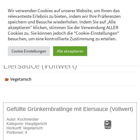
Zum
Hans-Jürgen Lukaschik
Wir verwenden Cookies auf unserer Website, um Ihnen das
Inhalt
relevanteste Erlebnis zu bieten, indem wir Ihre Präferenzen
Persönliches
springen
speichern und Besuche wiederholen. Indem Sie auf „Alle
akzeptieren“ klicken, stimmen Sie der Verwendung ALLER
Cookies zu. Sie können jedoch die "Cookie-Einstellungen"
besuchen, um eine kontrollierte Zustimmung zu erteilen.
Gefüllte Grünkernbratlinge mit
Cookie Einstellungen
Alle akzeptieren
Eiersauce (Vollwert)
Vegetarisch
Gefüllte Grünkernbratlinge mit Eiersauce (Vollwert)
Autor:
Kochmeister
Kategorie:
Hauptgericht
Print
Herkunft:
Vegetarisch
Portionen:
4