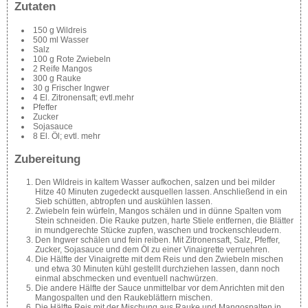
Zutaten
150 g Wildreis
500 ml Wasser
Salz
100 g Rote Zwiebeln
2 Reife Mangos
300 g Rauke
30 g Frischer Ingwer
4 El. Zitronensaft; evtl.mehr
Pfeffer
Zucker
Sojasauce
8 El. Öl; evtl. mehr
Zubereitung
Den Wildreis in kaltem Wasser aufkochen, salzen und bei milder
Hitze 40 Minuten zugedeckt ausquellen lassen. Anschließend in ein
Sieb schütten, abtropfen und auskühlen lassen.
Zwiebeln fein würfeln, Mangos schälen und in dünne Spalten vom
Stein schneiden. Die Rauke putzen, harte Stiele entfernen, die Blätter
in mundgerechte Stücke zupfen, waschen und trockenschleudern.
Den Ingwer schälen und fein reiben. Mit Zitronensaft, Salz, Pfeffer,
Zucker, Sojasauce und dem Öl zu einer Vinaigrette verruehren.
Die Hälfte der Vinaigrette mit dem Reis und den Zwiebeln mischen
und etwa 30 Minuten kühl gestellt durchziehen lassen, dann noch
einmal abschmecken und eventuell nachwürzen.
Die andere Hälfte der Sauce unmittelbar vor dem Anrichten mit den
Mangospalten und den Raukeblättern mischen.
Die Hälfte Reis mit der Mischung aus Rauke und Mangospalten in