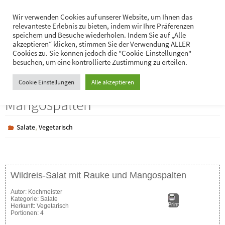
Zum
Hans-Jürgen Lukaschik
Wir verwenden Cookies auf unserer Website, um Ihnen das
Inhalt
relevanteste Erlebnis zu bieten, indem wir Ihre Präferenzen
Persönliches
springen
speichern und Besuche wiederholen. Indem Sie auf „Alle
akzeptieren“ klicken, stimmen Sie der Verwendung ALLER
Cookies zu. Sie können jedoch die "Cookie-Einstellungen"
besuchen, um eine kontrollierte Zustimmung zu erteilen.
Wildreis-Salat mit Rauke und
Cookie Einstellungen
Alle akzeptieren
Mangospalten
,
Salate
Vegetarisch
Wildreis-Salat mit Rauke und Mangospalten
Autor:
Kochmeister
Kategorie:
Salate
Print
Herkunft:
Vegetarisch
Portionen:
4