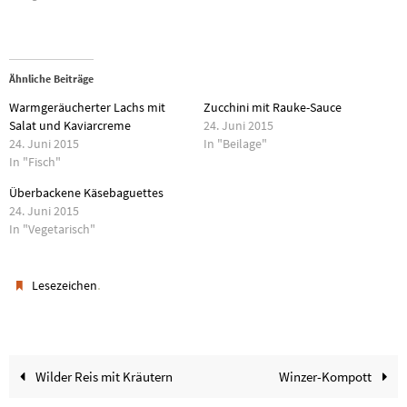
Ähnliche Beiträge
Warmgeräucherter Lachs mit
Zucchini mit Rauke-Sauce
Salat und Kaviarcreme
24. Juni 2015
24. Juni 2015
In "Beilage"
In "Fisch"
Überbackene Käsebaguettes
24. Juni 2015
In "Vegetarisch"
.
Lesezeichen
Wilder Reis mit Kräutern
Winzer-Kompott