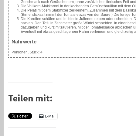
Geschmack nach Geräuchertem, ohne zusätzliches tierisches Fett und
Die Vollkorn-Makkaroni in der kochenden Gemüsebouillon mit dem Oli
Die Pelati mit dem Stabmixer zerkleinern. Zusammen mit dem Basiliku
(Birnendicksaft nimmt der Tomate etwas von der Säure.) Die fertige To
Die Karotten schälen und in feinste Julienne reiben oder schneiden.
hacken. Den Tofu in Zentimeter große Würfel schneiden. In einer bes
dazugeben und kurz mitsautieren. Mit der Tomatensauce ablöschen u
Eventuell mit etwas geschlagenem Rahm verfeinem und gleichzeitig a
Nährwerte
Portionen, Stück:
4
Teilen mit:
E-Mail