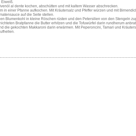
 Eiweiß.
venöl al dente kochen, abschütten und mit kaltem Wasser abschrecken.
m in einer Pfanne aufkochen. Mit Kräutersalz und Pfeffer würzen und mit Birnendi
matensauce auf die Seite stellen.
 Den Blumenkohl in kleine Röschen rüsten und den Petersilien von den Stengeln zu
chichteten Bratpfanne die Butter erhitzen und die Tofuwürfel darin rundherum anb
nd die gekochten Makkaroni darin erwärmen. Mit Peperoncini, Tamari und Kräuter
ufhellen.