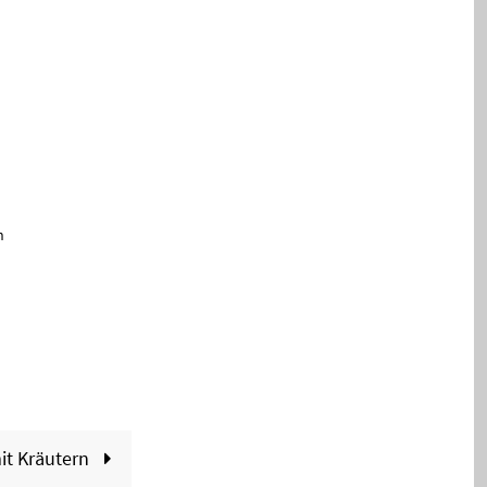
n
mit Kräutern