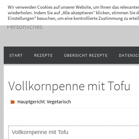
Zum
Hans-Jürgen Lukaschi
Wir verwenden Cookies auf unserer Website, um Ihnen das relevantes
wiederholen. Indem Sie auf „Alle akzeptieren“ klicken, stimmen Sie
Inhalt
Einstellungen" besuchen, um eine kontrollierte Zustimmung zu ertei
springen
Persönliches
Zum
START
REZEPTE
ÜBERSICHT REZEPTE
DATENSC
Inhalt
springen
Vollkornpenne mit Tofu
Hauptgericht
,
Vegetarisch
Vollkornpenne mit Tofu