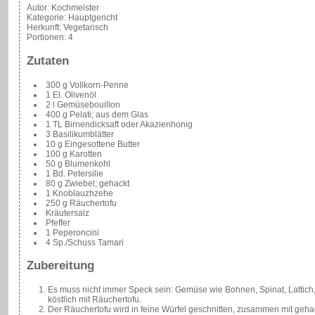
Autor:
Kochmeister
Kategorie:
Hauptgericht
Herkunft:
Vegetarisch
Portionen:
4
Zutaten
300 g Vollkorn-Penne
1 El. Olivenöl
2 l Gemüsebouillon
400 g Pelati; aus dem Glas
1 TL Birnendicksaft oder Akazienhonig
3 Basilikumblätter
10 g Eingesottene Butter
100 g Karotten
50 g Blumenkohl
1 Bd. Petersilie
80 g Zwiebel; gehackt
1 Knoblauzhzehe
250 g Räuchertofu
Kräutersalz
Pfeffer
1 Peperoncini
4 Sp./Schuss Tamari
Zubereitung
Es muss nicht immer Speck sein: Gemüse wie Bohnen, Spinat, Lattic
köstlich mit Räuchertofu.
Der Räuchertofu wird in feine Würfel geschnitten, zusammen mit geh