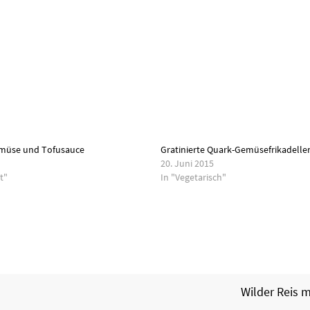
emüse und Tofusauce
Gratinierte Quark-Gemüsefrikadelle
20. Juni 2015
t"
In "Vegetarisch"
Wilder Reis 