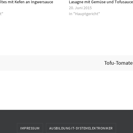
ltes mit Kefen an Ingwersauce
Lasagne mit Gemüse und Tofusauc
20. Juni 2015
t"
In "Hauptgericht"
Tofu-Tomate
IMPRESSUM
AUSBILDUNG IT-SYSTEMELEKTRONIKER