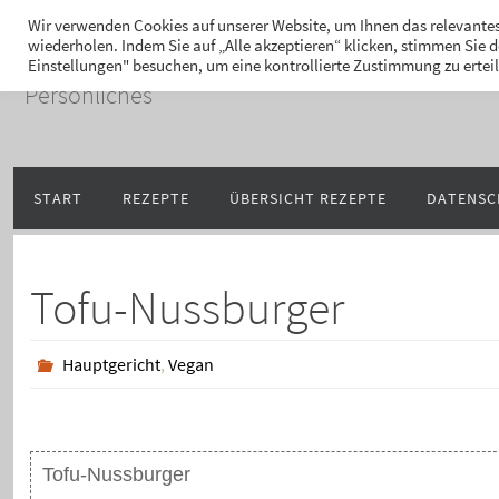
Zum
Hans-Jürgen Lukaschi
Wir verwenden Cookies auf unserer Website, um Ihnen das relevantes
wiederholen. Indem Sie auf „Alle akzeptieren“ klicken, stimmen Sie
Inhalt
Einstellungen" besuchen, um eine kontrollierte Zustimmung zu ertei
springen
Persönliches
Zum
START
REZEPTE
ÜBERSICHT REZEPTE
DATENSC
Inhalt
springen
Tofu-Nussburger
Hauptgericht
,
Vegan
Tofu-Nussburger