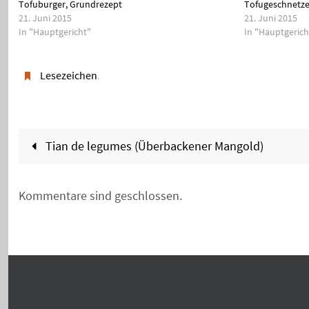
Tofuburger, Grundrezept
Tofugeschnetze
21. Juni 2015
21. Juni 2015
In "Hauptgericht"
In "Hauptgerich
Lesezeichen
.
Tian de legumes (Überbackener Mangold)
Kommentare sind geschlossen.