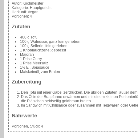
Autor:
Kochmeister
Kategorie:
Hauptgericht
Herkunft:
Vegan
Portionen:
4
Zutaten
400 g Tofu
100 g Walnüsse; ganz fein gerieben
100 g Sellerie; fein gerieben
1 Knoblauchzehe; gepresst
Majoran
1 Prise Curry
1 Prise Meersalz
1½ El. Sojasauce
Maiskeimöl; zum Braten
Zubereitung
Den Tofu mit einer Gabel zerdrücken. Die übrigen Zutaten, außer dem
Das Öl in der Bratpfanne erwärmen und mit einem kleinen Portionierl
die Plätzchen beidseitig goldbraun braten.
Im Sandwich mit Chilisauce oder zusammen mit Teigwaren oder Get
Nährwerte
Portionen, Stück:
4