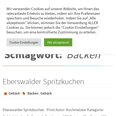
Zum
Hans-Jürgen Lukaschik
Wir verwenden Cookies auf unserer Website, um Ihnen das
Inhalt
relevanteste Erlebnis zu bieten, indem wir Ihre Präferenzen
Persönliches
springen
speichern und Besuche wiederholen. Indem Sie auf „Alle
akzeptieren“ klicken, stimmen Sie der Verwendung ALLER
Cookies zu. Sie können jedoch die "Cookie-Einstellungen"
besuchen, um eine kontrollierte Zustimmung zu erteilen.
Cookie Einstellungen
Alle akzeptieren
Schlagwort:
Backen
Eberswalder Spritzkuchen
,
Gebäck
Backen
Gebäck
Eberswalder Spritzkuchen Print Autor: Kochmeister Kategorie: