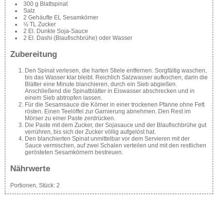
300 g Blattspinat
Salz
2 Gehäufte EL Sesamkörner
½ TL Zucker
2 El. Dunkle Soja-Sauce
2 El. Dashi (Blaufischbrühe) oder Wasser
Zubereitung
Den Spinat verlesen, die harten Stiele entfernen. Sorgfältig waschen,
bis das Wasser klar bleibt. Reichlich Salzwasser aufkochen, darin die
Blätter eine Minute blanchieren, durch ein Sieb abgießen.
Anschließend die Spinatblätter in Eiswasser abschrecken und in
einem Sieb abtropfen lassen.
Für die Sesamsauce die Körner in einer trockenen Pfanne ohne Fett
rösten. Einen Teelöffel zur Garnierung abnehmen. Den Rest im
Mörser zu einer Paste zerdrücken.
Die Paste mit dem Zucker, der Sojasauce und der Blaufischbrühe gut
verrühren, bis sich der Zucker völlig aufgelöst hat.
Den blanchierten Spinat unmittelbar vor dem Servieren mit der
Sauce vermischen, auf zwei Schalen verteilen und mit den restlichen
gerösteten Sesamkörnern bestreuen.
Nährwerte
Portionen, Stück:
2