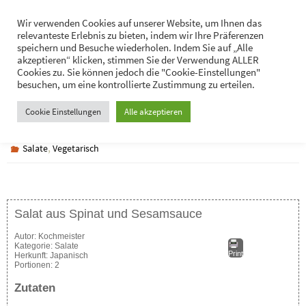
Zum
Hans-Jürgen Lukaschik
Wir verwenden Cookies auf unserer Website, um Ihnen das
Inhalt
relevanteste Erlebnis zu bieten, indem wir Ihre Präferenzen
Persönliches
springen
speichern und Besuche wiederholen. Indem Sie auf „Alle
akzeptieren“ klicken, stimmen Sie der Verwendung ALLER
Cookies zu. Sie können jedoch die "Cookie-Einstellungen"
besuchen, um eine kontrollierte Zustimmung zu erteilen.
Salat aus Spinat und Sesamsauce
Cookie Einstellungen
Alle akzeptieren
,
Salate
Vegetarisch
Salat aus Spinat und Sesamsauce
Autor:
Kochmeister
Kategorie:
Salate
Print
Herkunft:
Japanisch
Portionen:
2
Zutaten