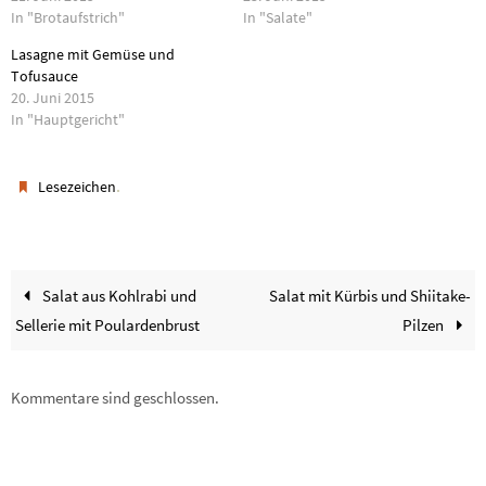
In "Brotaufstrich"
In "Salate"
Lasagne mit Gemüse und
Tofusauce
20. Juni 2015
In "Hauptgericht"
.
Lesezeichen
Salat aus Kohlrabi und
Salat mit Kürbis und Shiitake-
Sellerie mit Poulardenbrust
Pilzen
Kommentare sind geschlossen.