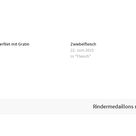
rfilet mit Gratin
Zwiebelfleisch
22. Juni 2015
In "Fleisch"
Rindermedaillons 