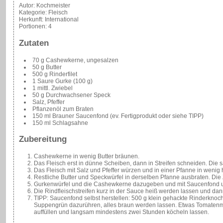
Autor:
Kochmeister
Kategorie:
Fleisch
Herkunft:
International
Portionen:
4
Zutaten
70 g Cashewkerne, ungesalzen
50 g Butter
500 g Rinderfilet
1 Saure Gurke (100 g)
1 mittl. Zwiebel
50 g Durchwachsener Speck
Salz, Pfeffer
Pflanzenöl zum Braten
150 ml Brauner Saucenfond (ev. Fertigprodukt oder siehe TIPP)
150 ml Schlagsahne
Zubereitung
Cashewkerne in wenig Butter bräunen.
Das Fleisch erst in dünne Scheiben, dann in Streifen schneiden. Die 
Das Fleisch mit Salz und Pfeffer würzen und in einer Pfanne in wenig 
Restliche Butter und Speckwürfel in derselben Pfanne ausbraten. Die
Gurkenwürfel und die Cashewkerne dazugeben und mit Saucenfond u
Die Rindfleischstreifen kurz in der Sauce heiß werden lassen und d
TIPP: Saucenfond selbst herstellen: 500 g klein gehackte Rinderknoch
Suppengrün dazurühren, alles braun werden lassen. Etwas Tomatenm
auffüllen und langsam mindestens zwei Stunden köcheln lassen.