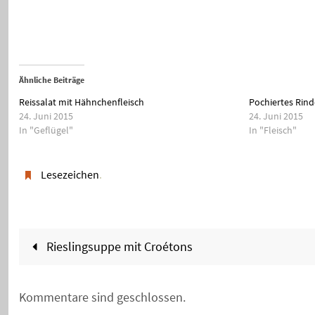
Ähnliche Beiträge
Reissalat mit Hähnchenfleisch
Pochiertes Rinde
24. Juni 2015
24. Juni 2015
In "Geflügel"
In "Fleisch"
Lesezeichen
.
Rieslingsuppe mit Croétons
Kommentare sind geschlossen.