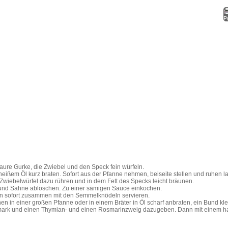
Pr
saure Gurke, die Zwiebel und den Speck fein würfeln.
heißem Öl kurz braten. Sofort aus der Pfanne nehmen, beiseite stellen und ruhen l
 Zwiebelwürfel dazu rühren und in dem Fett des Specks leicht bräunen.
nd Sahne ablöschen. Zu einer sämigen Sauce einkochen.
ann sofort zusammen mit den Semmelknödeln servieren.
en in einer großen Pfanne oder in einem Bräter in Öl scharf anbraten, ein Bund kle
ark und einen Thymian- und einen Rosmarinzweig dazugeben. Dann mit einem ha