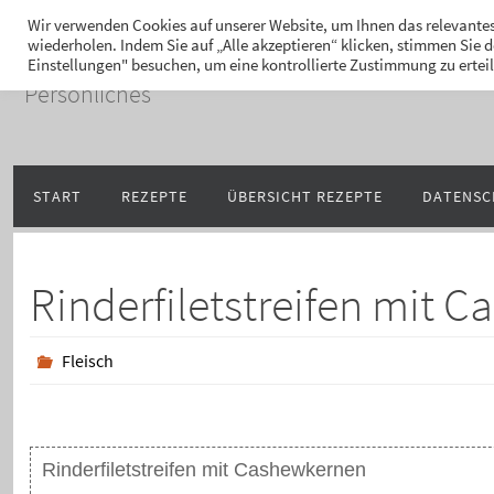
Zum
Hans-Jürgen Lukaschi
Wir verwenden Cookies auf unserer Website, um Ihnen das relevantes
wiederholen. Indem Sie auf „Alle akzeptieren“ klicken, stimmen Sie
Inhalt
Einstellungen" besuchen, um eine kontrollierte Zustimmung zu ertei
springen
Persönliches
Zum
START
REZEPTE
ÜBERSICHT REZEPTE
DATENSC
Inhalt
springen
Rinderfiletstreifen mit 
Fleisch
Rinderfiletstreifen mit Cashewkernen