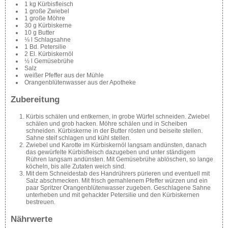
1 kg Kürbisfleisch
1 große Zwiebel
1 große Möhre
30 g Kürbiskerne
10 g Butter
⅛ l Schlagsahne
1 Bd. Petersilie
2 El. Kürbiskernöl
½ l Gemüsebrühe
Salz
weißer Pfeffer aus der Mühle
Orangenblütenwasser aus der Apotheke
Zubereitung
Kürbis schälen und entkernen, in grobe Würfel schneiden. Zwiebel
schälen und grob hacken. Möhre schälen und in Scheiben
schneiden. Kürbiskerne in der Butter rösten und beiseite stellen.
Sahne steif schlagen und kühl stellen.
Zwiebel und Karotte im Kürbiskernöl langsam andünsten, danach
das gewürfelte Kürbisfleisch dazugeben und unter ständigem
Rühren langsam andünsten. Mit Gemüsebrühe ablöschen, so lange
köcheln, bis alle Zutaten weich sind.
Mit dem Schneidestab des Handrührers pürieren und eventuell mit
Salz abschmecken. Mit frisch gemahlenem Pfeffer würzen und ein
paar Spritzer Orangenblütenwasser zugeben. Geschlagene Sahne
unterheben und mit gehackter Petersilie und den Kürbiskernen
bestreuen.
Nährwerte