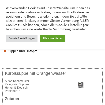
Zum
Hans-Jürgen Lukaschik
Wir verwenden Cookies auf unserer Website, um Ihnen das
Inhalt
relevanteste Erlebnis zu bieten, indem wir Ihre Präferenzen
Persönliches
springen
speichern und Besuche wiederholen. Indem Sie auf „Alle
akzeptieren“ klicken, stimmen Sie der Verwendung ALLER
Cookies zu. Sie können jedoch die "Cookie-Einstellungen"
besuchen, um eine kontrollierte Zustimmung zu erteilen.
Kürbissuppe mit Orangenwasser
Cookie Einstellungen
Alle akzeptieren
Suppen und Eintöpfe
Kürbissuppe mit Orangenwasser
Autor:
Kochmeister
Kategorie:
Suppen
Print
Herkunft:
Deutsch
Portionen:
4
Zutaten