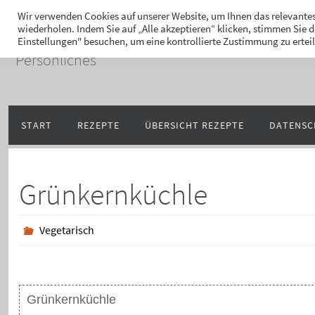
Zum
Hans-Jürgen Lukaschi
Wir verwenden Cookies auf unserer Website, um Ihnen das relevantes
wiederholen. Indem Sie auf „Alle akzeptieren“ klicken, stimmen Sie
Inhalt
Einstellungen" besuchen, um eine kontrollierte Zustimmung zu ertei
springen
Persönliches
Zum
START
REZEPTE
ÜBERSICHT REZEPTE
DATENSC
Inhalt
springen
Grünkernküchle
Vegetarisch
Grünkernküchle