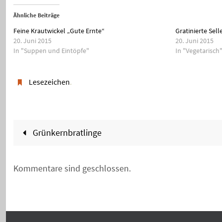
Ähnliche Beiträge
Feine Krautwickel „Gute Ernte“
Gratinierte Sell
20. Juni 2015
20. Juni 2015
In "Suppen und Eintöpfe"
In "Vegetarisch
Lesezeichen
.
Grünkernbratlinge
Kommentare sind geschlossen.