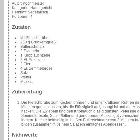
Autor:
Kochmeister
Kategorie:
Hauptgericht
Herkunft:
Vegetarisch
Portionen:
4
Zutaten
½ l Fleischbrühe
250 g Grünkerngrieß
Butterschmalz
2 Zwiebeln
1 Knoblauchzehe
2 El. Petersilie
2 Eier
4 El. Semmelbrösel
Salz
Pfeffer
Muskat
Zubereitung
Die Fleischbrühe zum Kochen bringen und unter kräftigem Rühren den
Minuten quellen lassen, bis die Flüssigkeit aufgesaugt ist und die Ma
hacken. Die Zwiebeln und den Knoblauch glasig dünsten, Petersilie 
Semmelbröseln, Salz, Pfeffer und geriebenem Muskat gut vermischen, 
formen. Küchle beidseitig im heißen Butterschmalz etwa 2 Minuten bra
bilden zusammen mit einem Salat ein einfaches Abendessen.
Nährwerte