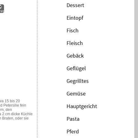
Dessert
int
Eintopf
Fisch
Fleisch
Gebäck
Geflügel
Gegrilltes
Gemüse
wa 15 bis 20
Hauptgericht
 Petersilie fein
rn, den
a 2 cm dicke Küchle
Pasta
 Braten, oder sie
Pferd