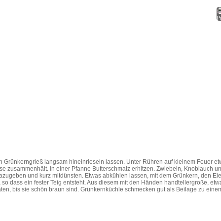
Pr
 Grünkerngrieß langsam hineinrieseln lassen. Unter Rühren auf kleinem Feuer et
sse zusammenhält. In einer Pfanne Butterschmalz erhitzen. Zwiebeln, Knoblauch und
dazugeben und kurz mitdünsten. Etwas abkühlen lassen, mit dem Grünkern, den Eie
so dass ein fester Teig entsteht. Aus diesem mit den Händen handtellergroße, etw
ten, bis sie schön braun sind. Grünkernküchle schmecken gut als Beilage zu einem