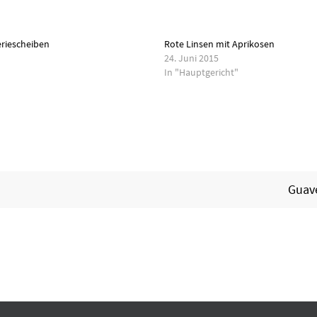
eriescheiben
Rote Linsen mit Aprikosen
24. Juni 2015
"
In "Hauptgericht"
Guav