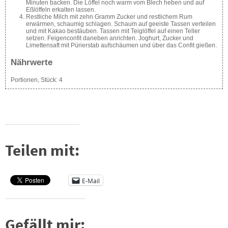
Minuten backen. Die Löffel noch warm vom Blech heben und auf
Eßlöffeln erkalten lassen.
Restliche Milch mit zehn Gramm Zucker und restlichem Rum
erwärmen, schaumig schlagen. Schaum auf geeiste Tassen verteilen
und mit Kakao bestäuben. Tassen mit Teiglöffel auf einen Teller
setzen. Feigenconfit daneben anrichten. Joghurt, Zucker und
Limettensaft mit Pürierstab aufschäumen und über das Confit gießen.
Nährwerte
Portionen, Stück:
4
Teilen mit:
E-Mail
Gefällt mir: