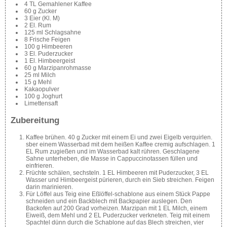
4 TL Gemahlener Kaffee
60 g Zucker
3 Eier (Kl. M)
2 El. Rum
125 ml Schlagsahne
8 Frische Feigen
100 g Himbeeren
3 El. Puderzucker
1 El. Himbeergeist
60 g Marzipanrohmasse
25 ml Milch
15 g Mehl
Kakaopulver
100 g Joghurt
Limettensaft
Zubereitung
Kaffee brühen. 40 g Zucker mit einem Ei und zwei Eigelb verquirlen.
sber einem Wasserbad mit dem heißen Kaffee cremig aufschlagen. 1
EL Rum zugießen und im Wasserbad kalt rühren. Geschlagene
Sahne unterheben, die Masse in Cappuccinotassen füllen und
einfrieren.
Früchte schälen, sechsteln. 1 EL Himbeeren mit Puderzucker, 3 EL
Wasser und Himbeergeist pürieren, durch ein Sieb streichen. Feigen
darin marinieren.
Für Löffel aus Teig eine Eßlöffel-schablone aus einem Stück Pappe
schneiden und ein Backblech mit Backpapier auslegen. Den
Backofen auf 200 Grad vorheizen. Marzipan mit 1 EL Milch, einem
Eiweiß, dem Mehl und 2 EL Puderzucker verkneten. Teig mit einem
Spachtel dünn durch die Schablone auf das Blech streichen, vier