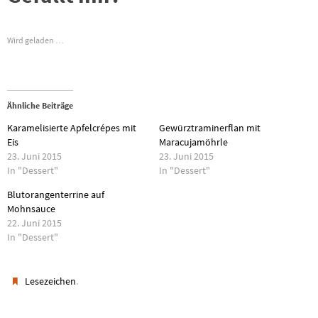
Wird geladen …
Ähnliche Beiträge
Karamelisierte Apfelcrépes mit
Gewürztraminerflan mit
Eis
Maracujamöhrle
23. Juni 2015
23. Juni 2015
In "Dessert"
In "Dessert"
Blutorangenterrine auf
Mohnsauce
22. Juni 2015
In "Dessert"
.
Lesezeichen