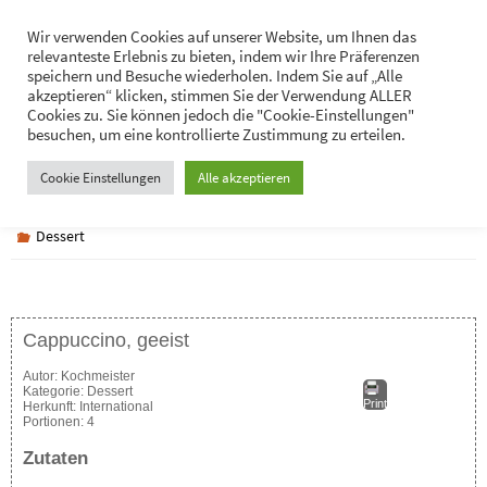
Zum
Hans-Jürgen Lukaschik
Wir verwenden Cookies auf unserer Website, um Ihnen das
Inhalt
relevanteste Erlebnis zu bieten, indem wir Ihre Präferenzen
Persönliches
springen
speichern und Besuche wiederholen. Indem Sie auf „Alle
akzeptieren“ klicken, stimmen Sie der Verwendung ALLER
Cookies zu. Sie können jedoch die "Cookie-Einstellungen"
besuchen, um eine kontrollierte Zustimmung zu erteilen.
Cappuccino, geeist
Cookie Einstellungen
Alle akzeptieren
Dessert
Cappuccino, geeist
Autor:
Kochmeister
Kategorie:
Dessert
Print
Herkunft:
International
Portionen:
4
Zutaten