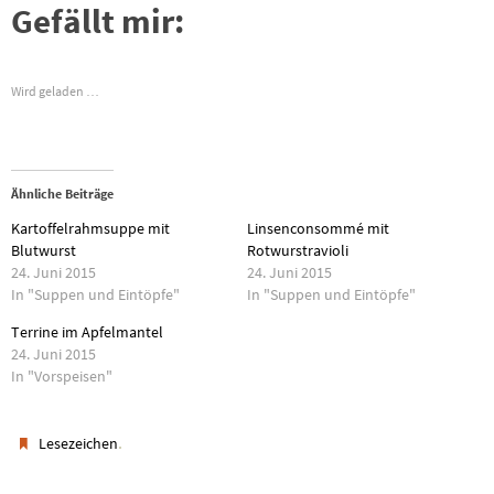
Gefällt mir:
Wird geladen …
Ähnliche Beiträge
Kartoffelrahmsuppe mit
Linsenconsommé mit
Blutwurst
Rotwurstravioli
24. Juni 2015
24. Juni 2015
In "Suppen und Eintöpfe"
In "Suppen und Eintöpfe"
Terrine im Apfelmantel
24. Juni 2015
In "Vorspeisen"
.
Lesezeichen