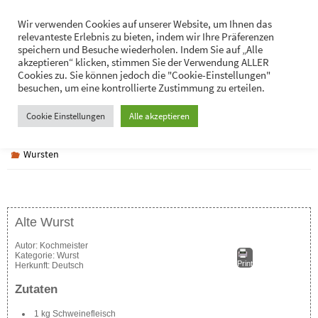
Zum
Hans-Jürgen Lukaschik
Wir verwenden Cookies auf unserer Website, um Ihnen das
Inhalt
relevanteste Erlebnis zu bieten, indem wir Ihre Präferenzen
Persönliches
springen
speichern und Besuche wiederholen. Indem Sie auf „Alle
akzeptieren“ klicken, stimmen Sie der Verwendung ALLER
Cookies zu. Sie können jedoch die "Cookie-Einstellungen"
besuchen, um eine kontrollierte Zustimmung zu erteilen.
Alte Wurst
Cookie Einstellungen
Alle akzeptieren
Wursten
Alte Wurst
Autor:
Kochmeister
Kategorie:
Wurst
Print
Herkunft:
Deutsch
Zutaten
1 kg Schweinefleisch