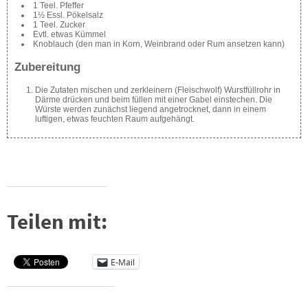
1 Teel. Pfeffer
1½ Essl. Pökelsalz
1 Teel. Zucker
Evtl. etwas Kümmel
Knoblauch (den man in Korn, Weinbrand oder Rum ansetzen kann)
Zubereitung
Die Zutaten mischen und zerkleinern (Fleischwolf) Wurstfüllrohr in
Därme drücken und beim füllen mit einer Gabel einstechen. Die
Würste werden zunächst liegend angetrocknet, dann in einem
luftigen, etwas feuchten Raum aufgehängt.
Teilen mit:
E-Mail